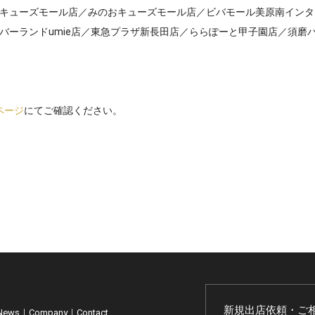
キューズモール店
／みのおキューズモール店／ビバモール美原南インタ
バーランドumie店／
東急プラザ新長田店／ららぽーと甲子園店／須磨
舗ページ
にてご確認ください。
新規出店依頼・ご
News
｜
Company
｜
Contact