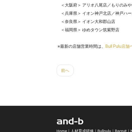
＜大阪府＞ アリオ八尾店／
もりのみや
＜兵庫県＞ イオン神戸北店／
神戸ハー
＜奈良県＞ イオン大和郡山店
＜福岡県＞ ゆめタウン筑紫野店
※最新の店舗営業時間は、
Bull Pulu店
前へ
Home
｜
人材育成研修
｜
Bullpulu
｜
Recruit
｜