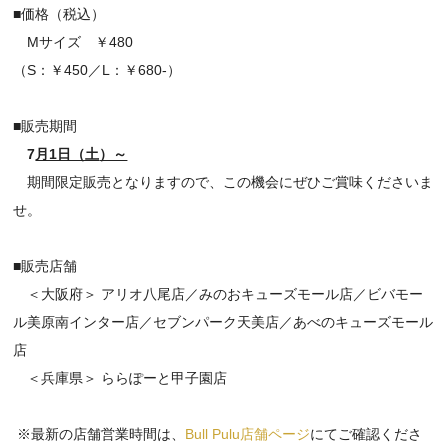
■価格（税込）
Mサイズ ￥480
（S：￥450／L：￥680-）
■販売期間
7
月1日（土
）～
期間限定販売となりますので、この機会にぜひご賞味くださいま
せ。
■販売店舗
＜大阪府＞ アリオ八尾店／みのおキューズモール店／ビバモー
ル美原南インター店／セブンパーク天美店／あべのキューズモール
店
＜兵庫県＞ ららぽーと甲子園店
※最新の店舗営業時間は、
Bull Pulu店舗ページ
にてご確認くださ