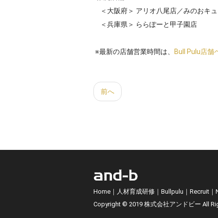
＜大阪府＞ アリオ八尾店／みのおキュ
＜兵庫県＞ ららぽーと甲子園店
※最新の店舗営業時間は、
Bull Pulu店
前へ
Home
｜
人材育成研修
｜
Bullpulu
｜
Recruit
｜
Copyright © 2019 株式会社アンドビー All Righ