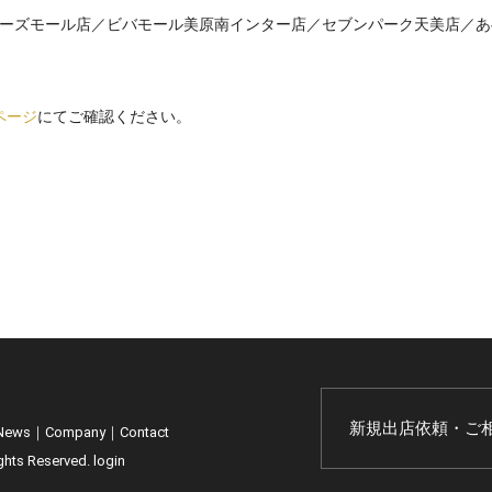
ーズモール店／ビバモール美原南インター店／セブンパーク天美店／あ
舗ページ
にてご確認ください。
新規出店依頼・ご
News
｜
Company
｜
Contact
ts Reserved.
login