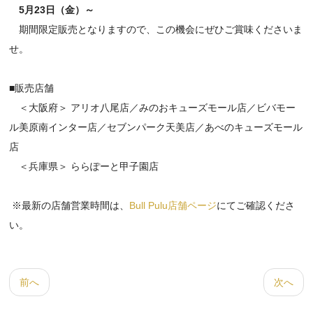
5月23日（金
）～
期間限定販売となりますので、この機会にぜひご賞味くださいま
せ。
■販売店舗
＜大阪府＞ アリオ八尾店／みのおキューズモール店／ビバモー
ル美原南インター店／セブンパーク天美店／あべのキューズモール
店
＜兵庫県＞ ららぽーと甲子園店
※最新の店舗営業時間は、
Bull Pulu店舗ページ
にてご確認くださ
い。
前へ
次へ