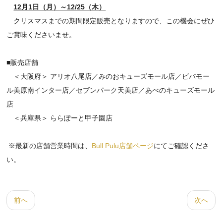
12月1日（月
）～12/25（木）
クリスマスまでの期間限定販売となりますので、この機会にぜひ
ご賞味くださいませ。
■販売店舗
＜大阪府＞ アリオ八尾店／みのおキューズモール店／ビバモー
ル美原南インター店／セブンパーク天美店／あべのキューズモール
店
＜兵庫県＞ ららぽーと甲子園店
※最新の店舗営業時間は、
Bull Pulu店舗ページ
にてご確認くださ
い。
前へ
次へ