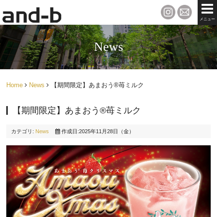
メニュー
News
Home
News
【期間限定】あまおう®苺ミルク
【期間限定】あまおう®苺ミルク
カテゴリ:
News
作成日:2025年11月28日（金）