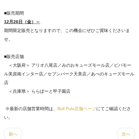
■販売期間
12月26日（金）～
期間限定販売となりますので、この機会にぜひご賞味くださいま
せ。
■販売店舗
＜大阪府＞ アリオ八尾店／みのおキューズモール店／ビバモー
ル美原南インター店／セブンパーク天美店／あべのキューズモール
店
＜兵庫県＞ ららぽーと甲子園店
※最新の店舗営業時間は、
Bull Pulu店舗ページ
にてご確認くださ
い。
前へ
次へ