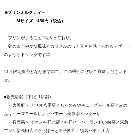
■プリンミルクティー
Mサイズ 450円（税込）
プリンがまるごと1個入っており、
卵のまろやかな風味とカラメルのほろ苦さを感じられるデザート
のようなドリンクです◎
11月限定販売となりますので、この機会にぜひご賞味くださいま
せ。
■販売店舗（下記11店舗）
＜大阪府＞ アリオ八尾店／
もりのみやキューズモール店
／みの
おキューズモール店／ビバモール美原南インター店
＜兵庫県＞ イオン神戸北店／
神戸ハーバーランドumie店／
東急
プラザ新長田店／ららぽーと甲子園店／須磨パティオ店