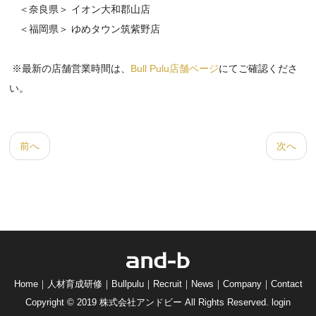
＜奈良県＞ イオン大和郡山店
＜福岡県＞ ゆめタウン筑紫野店
※最新の店舗営業時間は、
Bull Pulu店舗ページ
にてご確認くださ
い。
前へ
次へ
Home
｜
人材育成研修
｜
Bullpulu
｜
Recruit
｜
News
｜
Company
｜
Contact
Copyright © 2019 株式会社アンドビー All Rights Reserved.
login