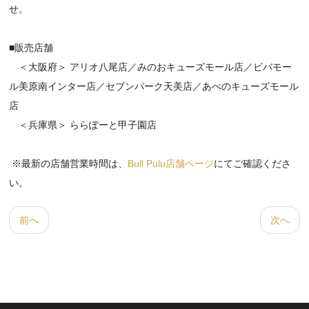
せ。
■販売店舗
＜大阪府＞ アリオ八尾店／みのおキューズモール店／ビバモー
ル美原南インター店／セブンパーク天美店／あべのキューズモール
店
＜兵庫県＞ ららぽーと甲子園店
※最新の店舗営業時間は、
Bull Pulu店舗ページ
にてご確認くださ
い。
前へ
次へ