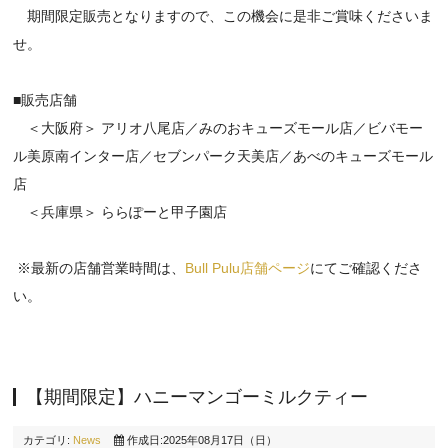
期間限定販売となりますので、この機会に是非ご賞味くださいま
せ。
■販売店舗
＜大阪府＞ アリオ八尾店／みのおキューズモール店／ビバモー
ル美原南インター店／セブンパーク天美店／あべのキューズモール
店
＜兵庫県＞ ららぽーと甲子園店
※最新の店舗営業時間は、
Bull Pulu店舗ページ
にてご確認くださ
い。
【期間限定】ハニーマンゴーミルクティー
カテゴリ:
News
作成日:2025年08月17日（日）