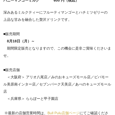
ハニーマンゴーミルク 600 円（税込）
深みあるミルクティーにフルーティマンゴーとハチミツゼリーの
上品な甘みを融合した贅沢ドリンクです。
■販売期間
8月18日（月
）～
期間限定販売となりますので、この機会に是非ご賞味くださいま
せ。
■販売店舗
＜大阪府＞ アリオ八尾店／みのおキューズモール店／ビバモー
ル美原南インター店／セブンパーク天美店／あべのキューズモール
店
＜兵庫県＞ ららぽーと甲子園店
※最新の店舗営業時間は、
Bull Pulu店舗ページ
にてご確認くださ