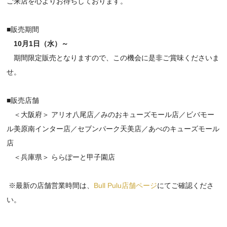
ご来店を心よりお待ちしております。
■販売期間
10月1日（水
）～
期間限定販売となりますので、この機会に是非ご賞味くださいま
せ。
■販売店舗
＜大阪府＞ アリオ八尾店／みのおキューズモール店／ビバモー
ル美原南インター店／セブンパーク天美店／あべのキューズモール
店
＜兵庫県＞ ららぽーと甲子園店
※最新の店舗営業時間は、
Bull Pulu店舗ページ
にてご確認くださ
い。